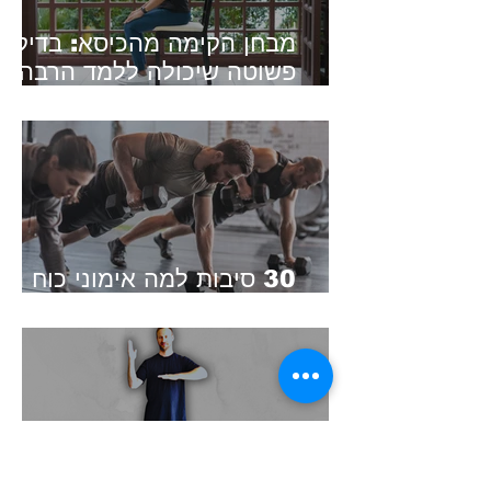
מבחן הקימה מהכיסא: בדיקה
פשוטה שיכולה ללמד הרבה
על הכושר שלכם
30 סיבות למה אימוני כוח הם
חובה בכל גיל
מבחן קואורדינציה ב-8 שלב
- בואו תבדקו אם אתם