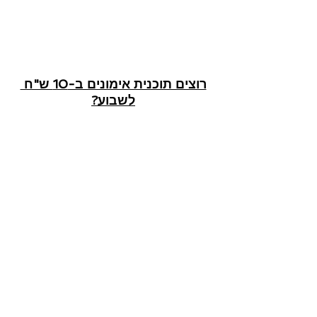
רוצים תוכנית אימונים ב-10 ש"ח 
לשבוע?