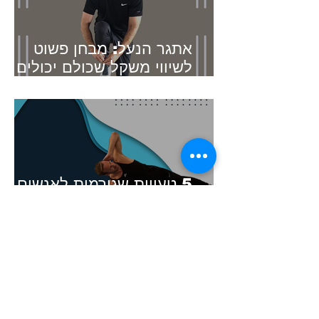
אתגר הנעל: מבחן פשוט
לשיווי משקל שכולם יכולים
לנסות
5 טעויות שגורמות לאנשים
לוותר על אימונים - גם כשיש
להם 10 דקות
שני תרגילי קואורדינציה