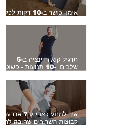
אימון כושר ב-10 דקות לכל
הגוף - למתחילים
תרגיל קואורדינציה ב-5
שלבים ו-10 תנועות - פשוט,
ברור ומאתגר בכל גיל
איך למנוע כאבי גב? ארבעת
קבוצות השרירים שחובה לחזק