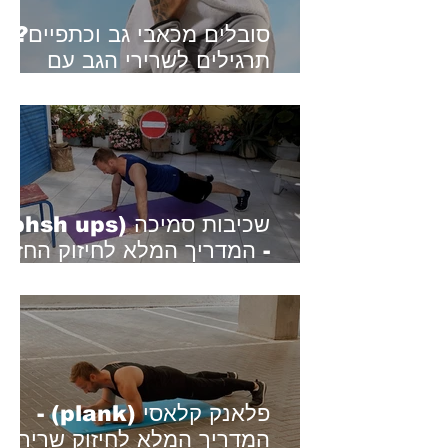
סובלים מכאבי ג
תרגילים לשרירי הגב עם
מגבת
שכיבות סמיכה (phsh ups)
- המדריך המלא לחיזוק החזה
והידיים
פלאנק קלאסי (plank) -
המדריך המלא לחיזוק שרירי