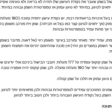
ול בשמן שעבר את נקודת העישון שלו תהיה לא בריאה ולא טעימה ואפילו
 יתאים לטיגון, במיוחד לא טיגון עמוק אז טמפרטורת השמן גבוהה במיוחד.
לשמן זית, שהוא בעל איכויות בריאותיות רב
מוק (אך יתאים לטיגון קצר כמו בצל או חביתה). שמן זית מורכב משומן בלת
ר אך פחות עמיד בטמפרטורות גבוהות.
תו, עמיד יותר. מאחר ומורכב בעיקר  משומן רווי (אל דאגה, מדובר בשומן רו
ר השומן במוצרים מן החי) אין סכנה שהחימום יהרוס את חומצות השומן ש
.
נקודת העישון של שמן קוקוס עומדת על 177 מעלות. חובבי הבישול ביניכם אולי יו
דורש טמפרטורה גבוהה יותר של 180 מעלות ומעלה. לכן, שמן קוקוס יהיה אופציה
 טיגון עמוק אז תלכו על שמן קנולה.
מנים המזוככים עמידים לטמפרטורות גבוהות ולכן מתאימים יותר לטיגון.
השמן בעל נקודת העישון הגבוהה ביותר ולכן הטוב ביותר לטיגון.
חנוכה