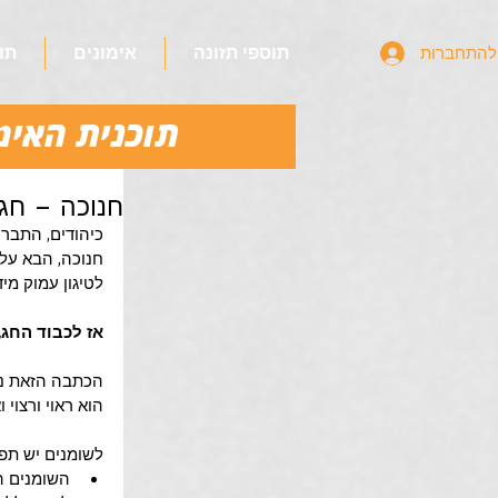
תוספי תזונה
אימונים
תו
להתחברות
תוכנית האימונים ב-10 דקות - עכשי
חנוכה – חג
כיהודים, התברכ
חנוכה, הבא על
לטיגון עמוק מי
אז לכבוד החג, 
הכתבה הזאת נו
הוא ראוי ורצוי
לשומנים יש תפק
השומנים ה