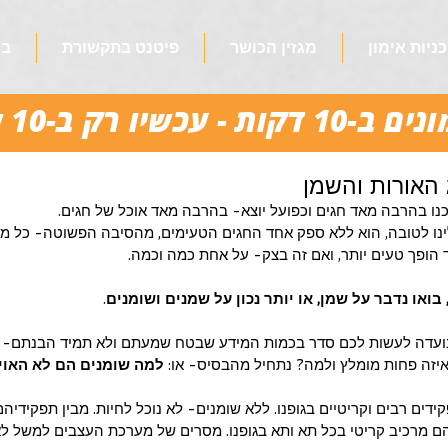
כניות אימון
מגזין הכושר
פיטנט בתקשורת
בו
ו רק ב-10 ש"ח לשבוע!
 האורות והשמן
נו בהרבה מאד חגים וכפועל יוצא- בהרבה מאד אוכל של חגים. 
ינו לטובה, הוא ללא ספק אחד החגים הטעימים, מהסיבה הפשוטה- כל מה
ד הופך טעים יותר, ואם זה בצק- על אחת כמה וכמה.
בואו נדבר על שמן, או יותר נכון על שמנים ושומנים
.
עדה לעשות לכם סדר בכמות המידע שבטח שמעתם ולא תמיד הבנתם- אי
 ואיזה פחות מומלץ ולמה? נתחיל מהבסיס- או: 
למה שומנים הם לא האוי
ידים רבים וקריטיים בגופנו. ללא שומנים- לא נוכל לחיות. מבין תפקידיהם:
ם מרכיב קריטי בכל תא ותא בגופנו. מסרים של מערכת העצבים למשל לא 