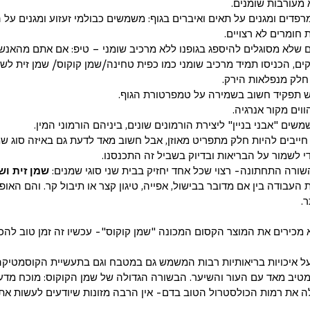
מעורבות שומנים.  
פדים ומגנים על תאים ואיברים בגוף: משמשים כבולמי זעזוע ומגנים על ה
 חומרים לא רצויים.  
ים שלא מסוגלים להיספג בגופנו ללא מרכיב שומני – טיפ: אם אתם מהאנש
קים, הכניסו תמיד מרכיב שומני כמו כפית טחינה/שמן קוקוס/ שמן זית לשיי
חלק מנפלאות הירק.  
ש תפקיד חשוב בשמירה על טמפרטורת הגוף.  
וים מקור אנרגיה.  
שים "אבני בניין" ליצירת הורמונים שונים, ביניהם הורמוני המין. 
ם חייבים להיות חלק מתפריט מאוזן, אבל חשוב מאד לדעת גם באיזה סוג 
די לשמור על הבריאות ובדיוק בשביל זה התכנסנו.
ורה התחתונה- רצוי שכל אחד יחזיק בבית שני סוגי שמנים:
 שמן זית וש
ת העבודה בין אם מדובר בבישול, אפייה, טיגון קצר או תיבול קר. והם האו
.
מכירים את המוצר הקסום המכונה "שמן קוקוס"- עכשיו זה זמן טוב להכי
ל איכויות בריאותיות רבות המשמש גם במטבח וגם בתעשיית הקוסמטיקה
טיב מאד עם העור והשיער. הבשורה הגדולה של שמן הקוקוס: מוכח מדעי
 את רמות הכולסטרול הטוב בדם- אין הרבה מזונות שיודעים לעשות את ז