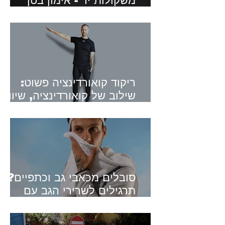
משקולות יד - אימון בטן
מאתגר עם משקולות יד
ריקוד קואורדינציה פשוט:
שילוב של קואורדינציה, שיווי
משקל, כוח והנאה
סובלים מכאבי ג
תרגילים לשרירי הגב עם
מגבת