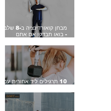
מבחן קואורדינציה ב-8 שלב
- בואו תבדקו אם אתם
מצליחים
10 תרגילים ליד אחורית עם
משקולות יד