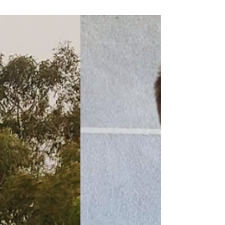
תרגילים ליד קדמית ויד אחורית - לחיזוק, עלייה במסה עיצוב
ושיפור שרירי יד קדמית ויד אחורית. רוצים לחטב את הזרועות?
לחזק את הידיים? לשפר את המראה והכוח של היד הקדמית
(Biceps ) והיד האחורית (Triceps)? הכתבה הזו היא בדיוק
בשבילכם. בין אם אתם מתאמנים בבית, בחדר הכושר או בחוץ -
תרגילים עם משקולות יד הם אחד הכלים היעילים והפשוטים בי
לחיזוק שרירי הידיים. הם לא תופסים הרבה מקום, לא דורשים צי
מיוחד, וכל מה שצריך זה סט של משקולות יד (אפילו בקבוקי מים
כבדים יכולים לעבוד כתחליף), רצון