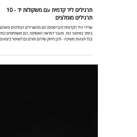
תרגילים ליד קדמית עם משקולות יד - 10
תרגילים מומלצים
שרירי היד הקדמית (הבייספס) הם מהשרירים הבולטים והאהוב
ביותר באימוני כוח. מעבר למראה האסתטי, הם משתתפים כמ
בכל תנועת משיכה - ולכן חיזוק שלהם תורם גם לשיפור ביצועים
בתרגילים כמו מתח, חתירה ועוד. החדשות הטובות? אפשר לעב
על היד הקדמית גם בבית, גם בחדר כושר, ועם ציוד מינימלי. ה
10 תרגילים מעולים ליד קדמית עם משקולות יד שכדאי לשלב
באימון: 10 תרגילים ליד קדמית עם משקולות יד כפיפות מרפקים
מלא -חצי תרגיל ליד קדמית המשלב תנועה מלאה יחד עם תנו
חלקית להגברת העומס על השריר. עמדו