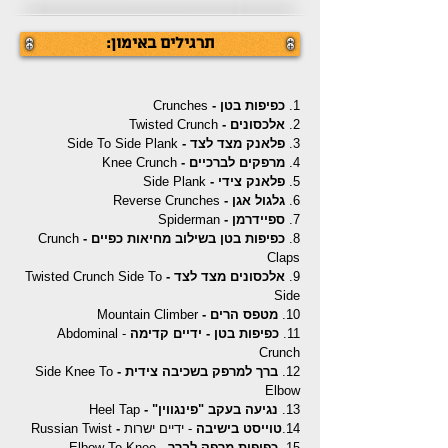
תרגילים באימון:‏
1.
כפיפות בטן -
Crunches
2.
אלכסונים -
Twisted Crunch
3.
פלאנק מצד לצד -
Side To Side Plank
4.
מרפקים לברכיים -
Knee Crunch
5.
פלאנק צידי -
Side Plank
6.
גלגול אגן -
Reverse Crunches
7.
ספיידרמן -
Spiderman
8.
כפיפות בטן בשילוב מחיאות כפיים -
Crunch
Claps
9.
אלכסונים מצד לצד -
Twisted Crunch Side To
Side
10.
מטפס הרים -
Mountain Climber
11.
כפיפות בטן - ידיים קדימה
- Abdominal
Crunch
12.
ברך למרפק בשכיבה צידית -
Side Knee To
Elbow
13.
נגיעה בעקב "פינגווין" -
Heel Tap
14.
טוייסט בישיבה
- ידיים ישרות
-
Russian Twist
15.
כפיפות מרפק לברך -
Elbow To Knee