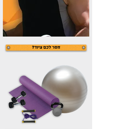
חסר לכם ציוד?‏