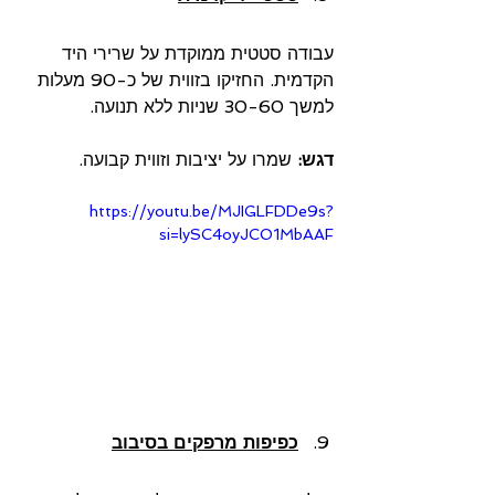
עבודה סטטית ממוקדת על שרירי היד 
הקדמית. החזיקו בזווית של כ-90 מעלות 
למשך 30-60 שניות ללא תנועה.
דגש: 
שמרו על יציבות וזווית קבועה.
https://youtu.be/MJIGLFDDe9s?
si=lySC4oyJCO1MbAAF
כפיפות מרפקים בסיבוב