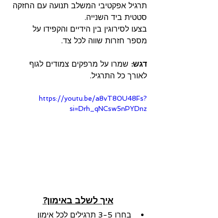
תרגיל אפקטיבי המשלב תנועה עם החזקה 
סטטית ביד השנייה.
בצעו לסירוגין בין הידיים והקפידו על 
מספר חזרות שווה לכל צד.
דגש:
 שמרו על מרפקים צמודים לגוף 
לאורך כל התרגיל.
https://youtu.be/a8vT80U48Fs?
si=Drh_qNCsw5nPYDnz
איך לשלב באימון?
בחרו 3-5 תרגילים לכל אימון