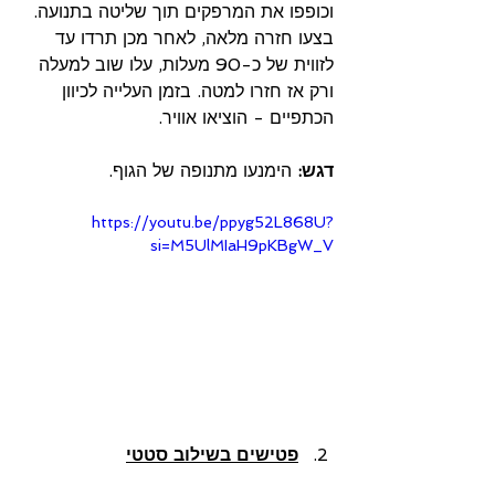
וכופפו את המרפקים תוך שליטה בתנועה. 
בצעו חזרה מלאה, לאחר מכן תרדו עד 
לזווית של כ-90 מעלות, עלו שוב למעלה 
ורק אז חזרו למטה. בזמן העלייה לכיוון 
הכתפיים - הוציאו אוויר.
דגש:
 הימנעו מתנופה של הגוף.
https://youtu.be/ppyg52L868U?
si=M5UlMIaH9pKBgW_V
פטישים בשילוב סטטי