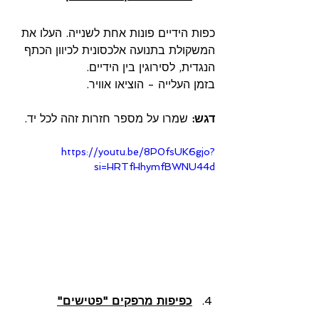
כפות הידיים פונות אחת לשנייה. העלו את 
המשקולת בתנועה אלכסונית לכיוון הכתף 
הנגדית, לסירוגין בין הידיים.
בזמן העלייה - הוציאו אוויר.
דגש: 
שמרו על מספר חזרות זהה לכל יד.
https://youtu.be/8P0fsUK6gjo?
si=HRTfHhymfBWNU44d
כפיפות מרפקים "פטישים"