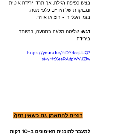
בצעו כפיפה רגילה, אך תרדו ירידה איטית 
ומבוקרת של הידיים כלפי מטה.
בזמן העלייה - הוציאו אוויר.
דגש:
 שליטה מלאה בתנועה, במיוחד 
בירידה.
https://youtu.be/fjiDY4cqHHQ?
si=yMtXeeRAdpWVJZlw
רוצים להתאמן גם כשאין זמן?
למעבר לתוכנית האימונים ב-10 דקות 