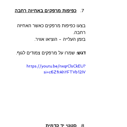
כפיפות מרפקים באחיזה רחבה
בצעו כפיפות מרפקים כאשר האחיזה 
רחבה.
בזמן העלייה - הוציאו אוויר.
דגש:
 שמרו על מרפקים צמודים לגוף.
https://youtu.be/nxqrClsCkEU?
si=c6ZfrAhYFTVb12IV
סטטי יד קדמית