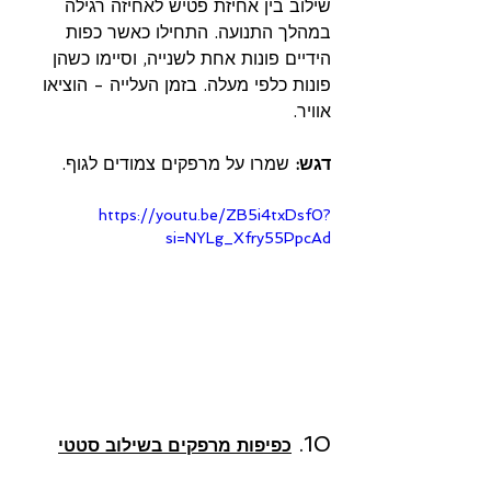
שילוב בין אחיזת פטיש לאחיזה רגילה 
במהלך התנועה. התחילו כאשר כפות 
הידיים פונות אחת לשנייה, וסיימו כשהן 
פונות כלפי מעלה. בזמן העלייה - הוציאו 
אוויר.
דגש: 
שמרו על מרפקים צמודים לגוף.
https://youtu.be/ZB5i4txDsf0?
si=NYLg_Xfry55PpcAd
10. 
כפיפות מרפקים בשילוב סטטי