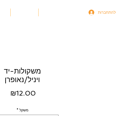
תוספי תזונה
אימונים
תו
להתחברות
משקולות-יד
ויניל/נאופרן
מחי
₪12.00
משקל
*