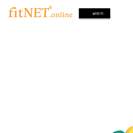
עז לוי