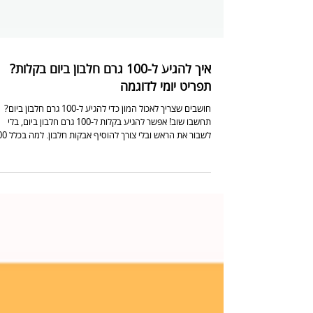
איך להגיע ל-100 גרם חלבון ביום בקלות?
תפריט יומי לדוגמה
חושבים שצריך לאכול המון כדי להגיע ל-100 גרם חלבון ביום?
תחשבו שוב! אפשר להגיע בקלות ל-100 גרם חלבון ביום, בלי
לשבור את הראש ובלי צורך להו
גרם חלבון? חלבון הוא מרכיב חיוני לבניית ולתחזוקת הגוף. חלבו
משמש כאבני הבניין של השרירים, תורם לשיקום הרקמות אחרי
מאמץ גופני, מחזק את העצמות ותומך במערכת החיסון. בנוסף,
חלבון מסייע בשמירה על תחושת שובע לאורך זמן, תורם לאיזון
רמות הסוכר בדם ומעודד חילוף חומרים בריא, מה שיכול לסייע 
בירידה או בשמירה על משקל תקי