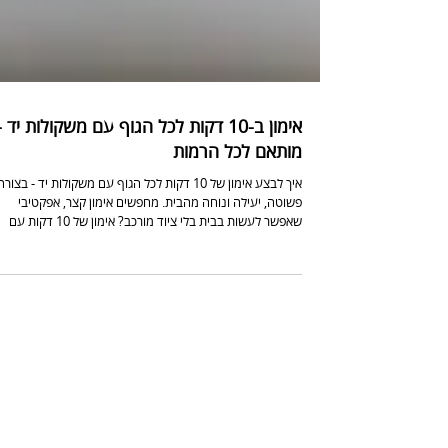
אימון ב-10 דקות לכל הגוף עם משקולות יד -
מותאם לכל הרמות
איך לבצע אימון של 10 דקות לכל הגוף עם משקולות יד - בצורה
פשוטה, יעילה ונוחה מהבית. מחפשים אימון קצר, אפקטיבי
שאפשר לעשות בבית בלי ציוד מורכב? אימון של 10 דקות עם
משקולות יד יכול להספיק כדי לעבוד על כל קבוצות השרירים,
לשפר כוח, לשרוף קלוריות ולהכניס תנועה לשגרה - גם כשאין
הרבה זמן. האימון מתאים למתחילים וגם למתקדמים, וניתן לבצ
אותו בכל מקום. איך לבצע את האימון? בצעו כל תרג
חזרות מנוחה של 10-30 שניות בין תרגילים סה״כ בין סיבוב א
או שניים (לפי הזמן והיכולת) בתרגיל